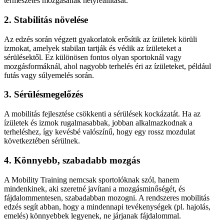
természetes mozgásának helyreállítását.
2. Stabilitás növelése
Az edzés során végzett gyakorlatok erősítik az ízületek körüli
izmokat, amelyek stabilan tartják és védik az ízületeket a
sérülésektől. Ez különösen fontos olyan sportoknál vagy
mozgásformáknál, ahol nagyobb terhelés éri az ízületeket, például
futás vagy súlyemelés során.
3. Sérülésmegelőzés
A mobilitás fejlesztése csökkenti a sérülések kockázatát. Ha az
ízületek és izmok rugalmasabbak, jobban alkalmazkodnak a
terheléshez, így kevésbé valószínű, hogy egy rossz mozdulat
következtében sérülnek.
4. Könnyebb, szabadabb mozgás
A Mobility Training nemcsak sportolóknak szól, hanem
mindenkinek, aki szeretné javítani a mozgásminőségét, és
fájdalommentesen, szabadabban mozogni. A rendszeres mobilitás
edzés segít abban, hogy a mindennapi tevékenységek (pl. hajolás,
emelés) könnyebbek legyenek, ne járjanak fájdalommal.