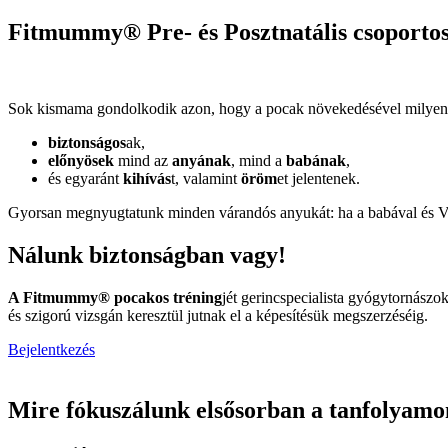
Fitmummy® Pre- és Posztnatális csoportos
Sok kismama gondolkodik azon, hogy a pocak növekedésével milyen 
biztonságos
ak,
előnyösek
mind az
anyának
, mind a
babának
,
és egyaránt
kihívás
t, valamint
öröm
et jelentenek.
Gyorsan megnyugtatunk minden várandós anyukát: ha a babával és Vel
Nálunk biztonságban vagy!
A Fitmummy® pocakos tréning
jét gerincspecialista gyógytornászok
és szigorú vizsgán keresztül jutnak el a képesítésük megszerzéséig.
Bejelentkezés
Mire fókuszálunk elsősorban a tanfolyamo