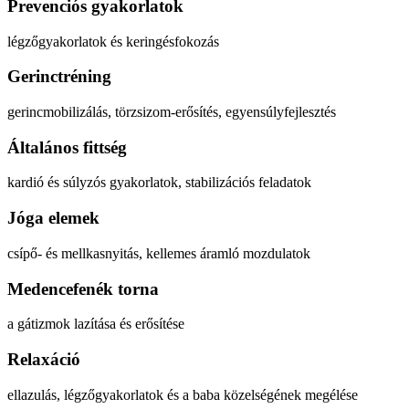
Prevenciós gyakorlatok
légzőgyakorlatok és keringésfokozás
Gerinctréning
gerincmobilizálás, törzsizom-erősítés, egyensúlyfejlesztés
Általános fittség
kardió és súlyzós gyakorlatok, stabilizációs feladatok
Jóga elemek
csípő- és mellkasnyitás, kellemes áramló mozdulatok
Medencefenék torna
a gátizmok lazítása és erősítése
Relaxáció
ellazulás, légzőgyakorlatok és a baba közelségének megélése