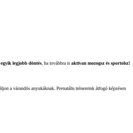
z
egyik legjobb döntés
, ha továbbra is
aktívan mozogsz és sportolsz!
náljon a várandós anyukáknak. Prenatális trénereink átfogó képzésen