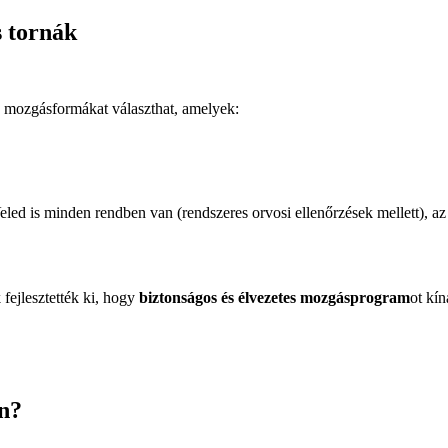
 tornák
mozgásformákat választhat, amelyek:
ed is minden rendben van (rendszeres orvosi ellenőrzések mellett), a
 fejlesztették ki, hogy
biztonságos és élvezetes mozgásprogram
ot kí
n?