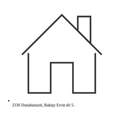
Ugrás
a
tartalomhoz
2330 Dunaharaszti, Baktay Ervin tér 5.