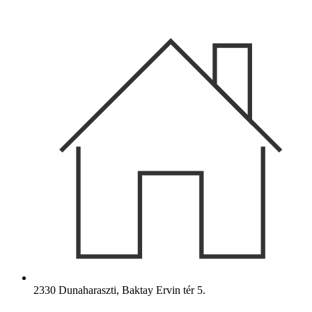
Ugrás
a
tartalomhoz
2330 Dunaharaszti, Baktay Ervin tér 5.