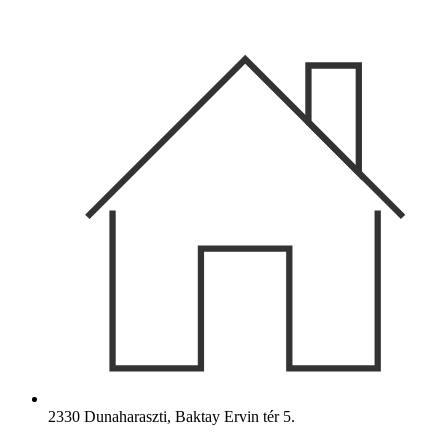
Ugrás
a
tartalomhoz
2330 Dunaharaszti, Baktay Ervin tér 5.