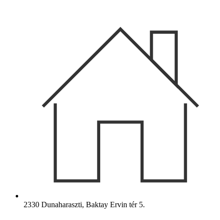
Ugrás
a
tartalomhoz
2330 Dunaharaszti, Baktay Ervin tér 5.