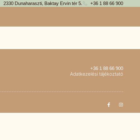
2330 Dunaharaszti, Baktay Ervin tér 5.
+36 1 88 66 900
+36 1 88 66 900
Adatkezelési tájékoztató