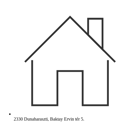
Ugrás
a
tartalomhoz
2330 Dunaharaszti, Baktay Ervin tér 5.