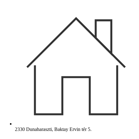
Ugrás
a
tartalomhoz
2330 Dunaharaszti, Baktay Ervin tér 5.