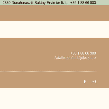
2330 Dunaharaszti, Baktay Ervin tér 5.
+36 1 88 66 900
+36 1 88 66 900
Adatkezelési tájékoztató