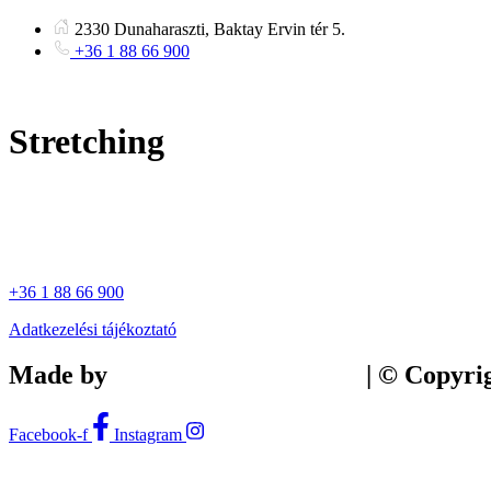
Ugrás
2330 Dunaharaszti, Baktay Ervin tér 5.
a
+36 1 88 66 900
tartalomhoz
Stretching
+36 1 88 66 900
Adatkezelési tájékoztató
Made by
Tilly Branding Studio
| © Copyri
Facebook-f
Instagram