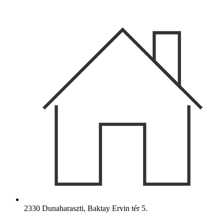
Ugrás
a
tartalomhoz
2330 Dunaharaszti, Baktay Ervin tér 5.