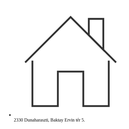
Ugrás
a
tartalomhoz
2330 Dunaharaszti, Baktay Ervin tér 5.