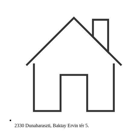
Ugrás
a
tartalomhoz
2330 Dunaharaszti, Baktay Ervin tér 5.