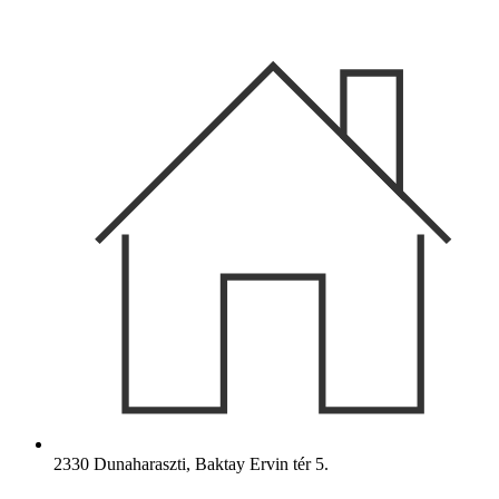
Ugrás
a
tartalomhoz
2330 Dunaharaszti, Baktay Ervin tér 5.