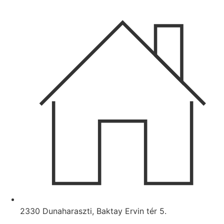
Ugrás
a
tartalomhoz
2330 Dunaharaszti, Baktay Ervin tér 5.