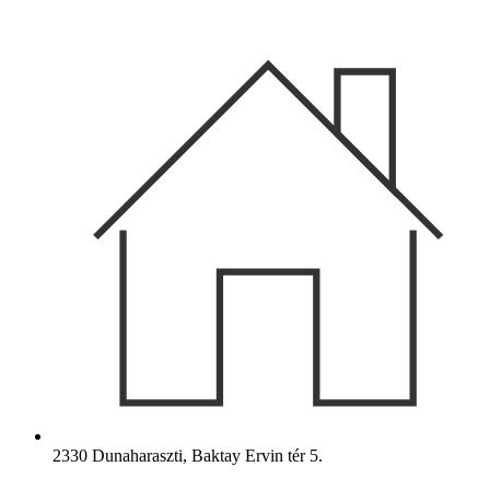
Ugrás
a
tartalomhoz
2330 Dunaharaszti, Baktay Ervin tér 5.