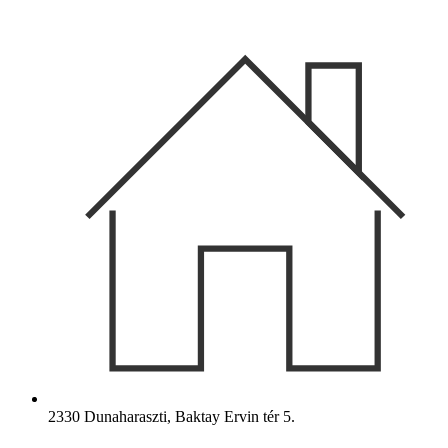
Ugrás
a
tartalomhoz
2330 Dunaharaszti, Baktay Ervin tér 5.