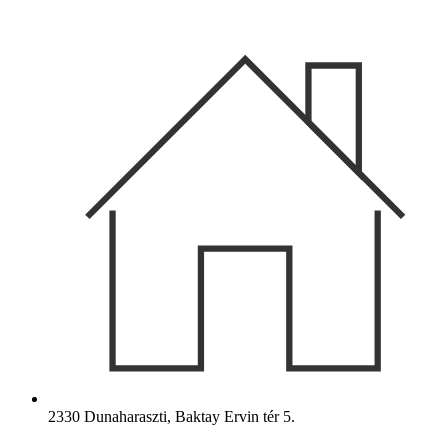
Ugrás
a
tartalomhoz
2330 Dunaharaszti, Baktay Ervin tér 5.