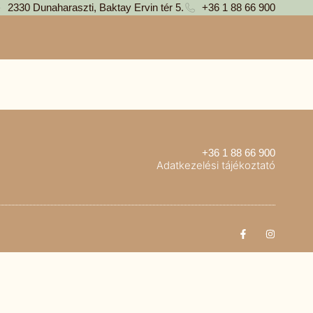
2330 Dunaharaszti, Baktay Ervin tér 5.
+36 1 88 66 900
+36 1 88 66 900
Adatkezelési tájékoztató