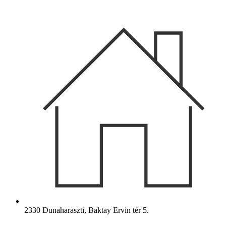
Ugrás
a
tartalomhoz
2330 Dunaharaszti, Baktay Ervin tér 5.