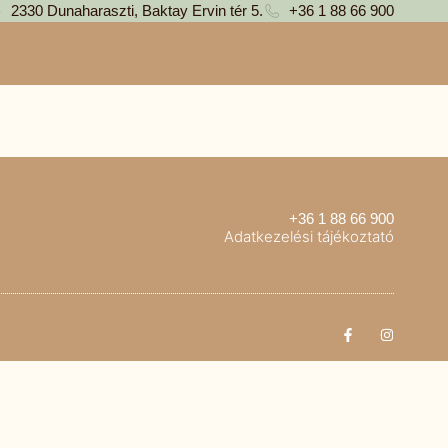
2330 Dunaharaszti, Baktay Ervin tér 5.
+36 1 88 66 900
+36 1 88 66 900
Adatkezelési tájékoztató