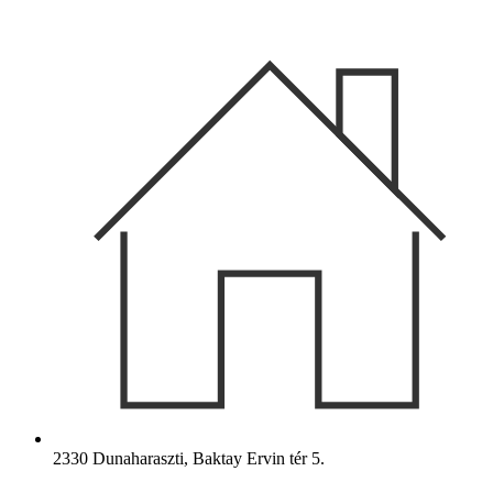
Ugrás
a
tartalomhoz
2330 Dunaharaszti, Baktay Ervin tér 5.