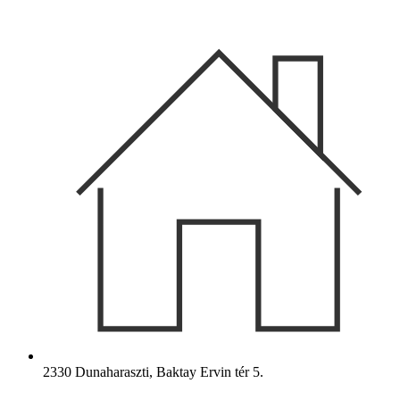
Ugrás
a
tartalomhoz
2330 Dunaharaszti, Baktay Ervin tér 5.