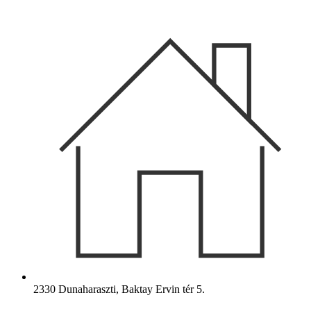
Ugrás
a
tartalomhoz
2330 Dunaharaszti, Baktay Ervin tér 5.