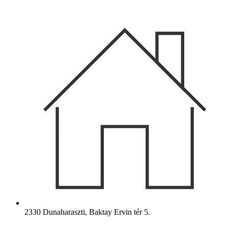
Ugrás
a
tartalomhoz
2330 Dunaharaszti, Baktay Ervin tér 5.