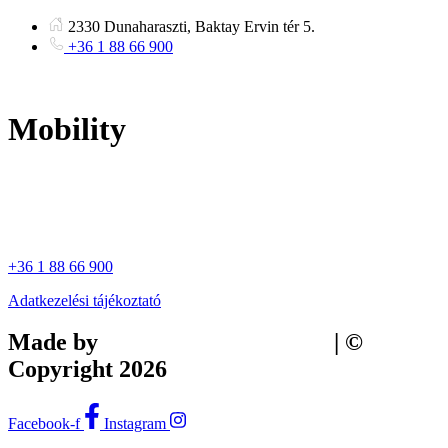
Ugrás
2330 Dunaharaszti, Baktay Ervin tér 5.
a
+36 1 88 66 900
tartalomhoz
Mobility
+36 1 88 66 900
Adatkezelési tájékoztató
Made by
Tilly Branding Studio
| ©
Copyright 2026
Facebook-f
Instagram