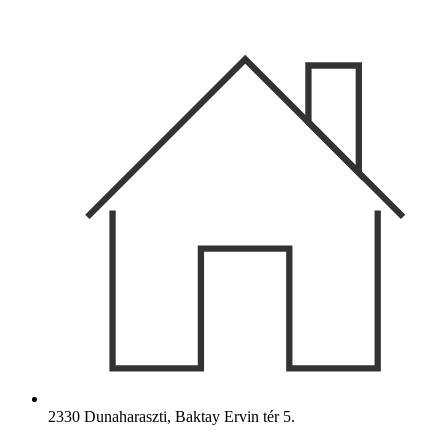
Ugrás
a
tartalomhoz
2330 Dunaharaszti, Baktay Ervin tér 5.