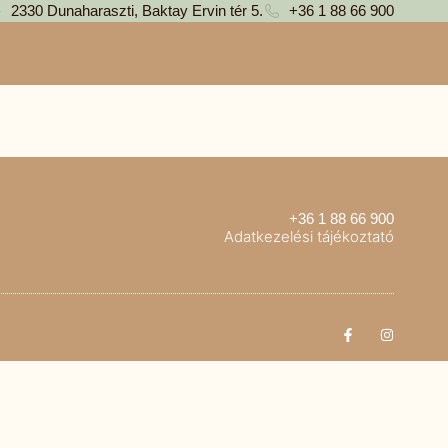
2330 Dunaharaszti, Baktay Ervin tér 5.
+36 1 88 66 900
+36 1 88 66 900
Adatkezelési tájékoztató