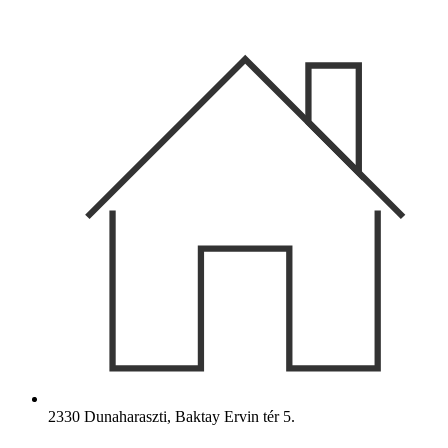
Ugrás
a
tartalomhoz
2330 Dunaharaszti, Baktay Ervin tér 5.