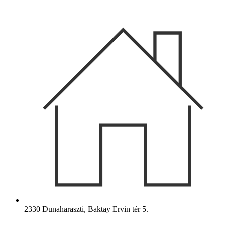
Ugrás
a
tartalomhoz
2330 Dunaharaszti, Baktay Ervin tér 5.