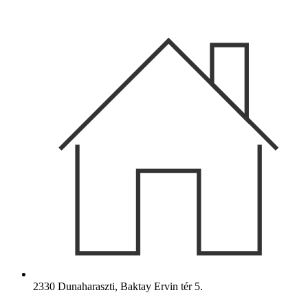
Ugrás
a
tartalomhoz
2330 Dunaharaszti, Baktay Ervin tér 5.