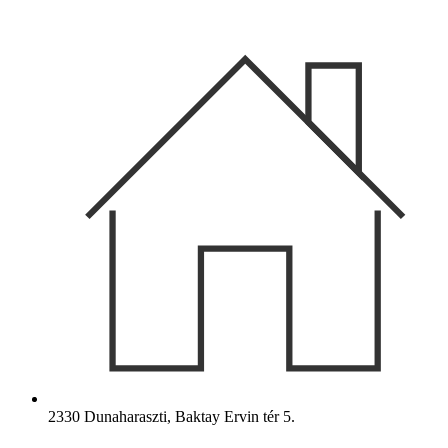
Ugrás
a
tartalomhoz
2330 Dunaharaszti, Baktay Ervin tér 5.