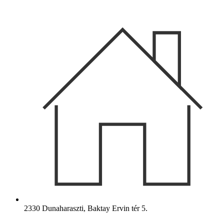
Ugrás
a
tartalomhoz
2330 Dunaharaszti, Baktay Ervin tér 5.