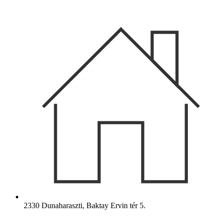
Ugrás
a
tartalomhoz
2330 Dunaharaszti, Baktay Ervin tér 5.