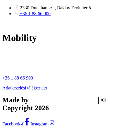
Ugrás
2330 Dunaharaszti, Baktay Ervin tér 5.
a
+36 1 88 66 900
tartalomhoz
Mobility
+36 1 88 66 900
Adatkezelési tájékoztató
Made by
Tilly Branding Studio
| ©
Copyright 2026
Facebook-f
Instagram