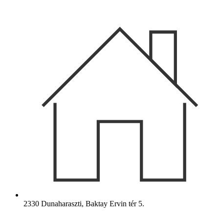
Ugrás
a
tartalomhoz
2330 Dunaharaszti, Baktay Ervin tér 5.