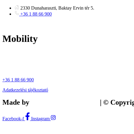
Ugrás
2330 Dunaharaszti, Baktay Ervin tér 5.
a
+36 1 88 66 900
tartalomhoz
Mobility
+36 1 88 66 900
Adatkezelési tájékoztató
Made by
Tilly Branding Studio
| © Copyri
Facebook-f
Instagram