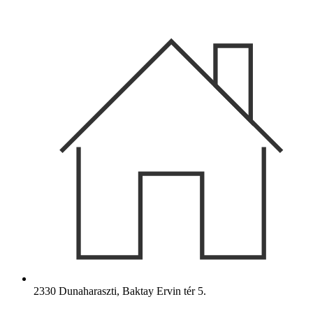
Ugrás
a
tartalomhoz
2330 Dunaharaszti, Baktay Ervin tér 5.