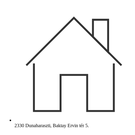
Ugrás
a
tartalomhoz
2330 Dunaharaszti, Baktay Ervin tér 5.