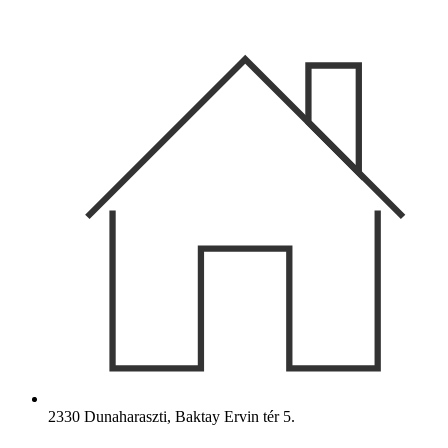
Ugrás
a
tartalomhoz
2330 Dunaharaszti, Baktay Ervin tér 5.