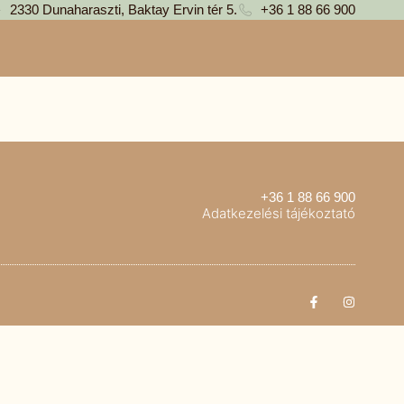
2330 Dunaharaszti, Baktay Ervin tér 5.
+36 1 88 66 900
+36 1 88 66 900
Adatkezelési tájékoztató