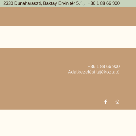
2330 Dunaharaszti, Baktay Ervin tér 5.
+36 1 88 66 900
+36 1 88 66 900
Adatkezelési tájékoztató