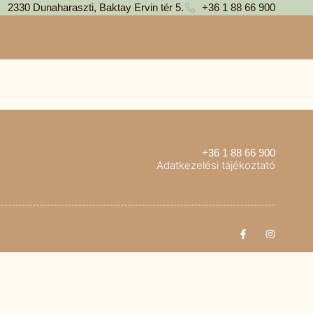
2330 Dunaharaszti, Baktay Ervin tér 5.
+36 1 88 66 900
+36 1 88 66 900
Adatkezelési tájékoztató