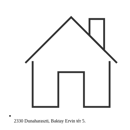
Ugrás
a
tartalomhoz
2330 Dunaharaszti, Baktay Ervin tér 5.