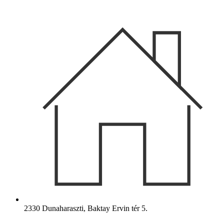
Ugrás
a
tartalomhoz
2330 Dunaharaszti, Baktay Ervin tér 5.