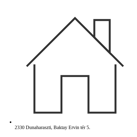
Ugrás
a
tartalomhoz
2330 Dunaharaszti, Baktay Ervin tér 5.