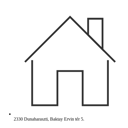
Ugrás
a
tartalomhoz
2330 Dunaharaszti, Baktay Ervin tér 5.