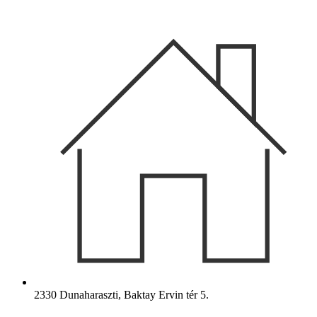
Ugrás
a
tartalomhoz
2330 Dunaharaszti, Baktay Ervin tér 5.