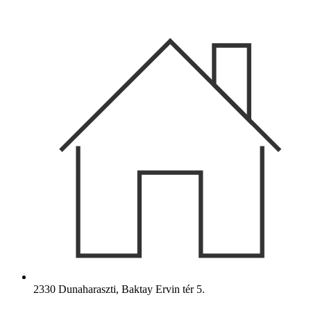
Ugrás
a
tartalomhoz
2330 Dunaharaszti, Baktay Ervin tér 5.